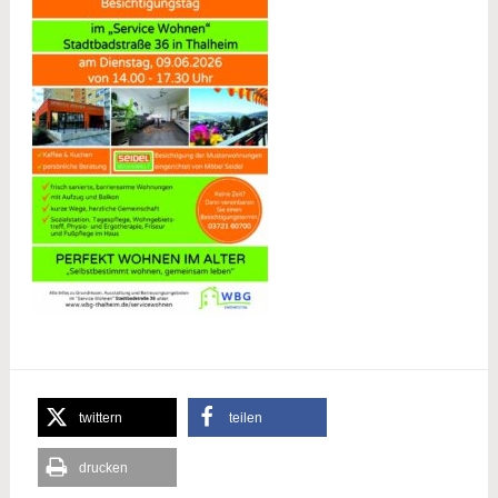
twittern
teilen
drucken