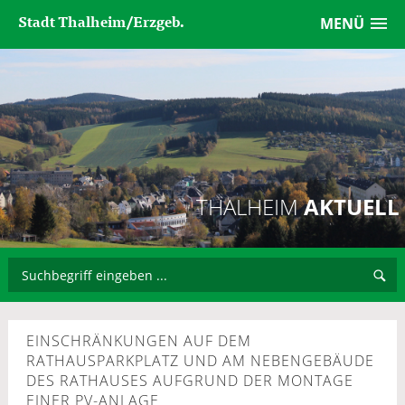
Stadt Thalheim/Erzgeb.
MENÜ
THALHEIM
AKTUELL
EINSCHRÄNKUNGEN AUF DEM
RATHAUSPARKPLATZ UND AM NEBENGEBÄUDE
DES RATHAUSES AUFGRUND DER MONTAGE
EINER PV-ANLAGE