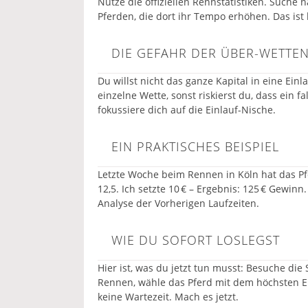
Nutze die offiziellen Rennstatistiken. Suche 
Pferden, die dort ihr Tempo erhöhen. Das ist k
DIE GEFAHR DER ÜBER-WETTE
Du willst nicht das ganze Kapital in eine Ein
einzelne Wette, sonst riskierst du, dass ein fa
fokussiere dich auf die Einlauf-Nische.
EIN PRAKTISCHES BEISPIEL
Letzte Woche beim Rennen in Köln hat das Pfe
12,5. Ich setzte 10 € – Ergebnis: 125 € Gewin
Analyse der Vorherigen Laufzeiten.
WIE DU SOFORT LOSLEGST
Hier ist, was du jetzt tun musst: Besuche die 
Rennen, wähle das Pferd mit dem höchsten En
keine Wartezeit. Mach es jetzt.