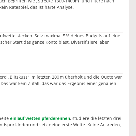
nach Begriffen wie „Strecke 1300-1400m“ und filtere nach
ein Ratespiel, das ist harte Analyse.
N
laufwette stecken. Setz maximal 5 % deines Budgets auf eine
lscher Start das ganze Konto bläst. Diversifiziere, aber
rd „Blitzkuss“ im letzten 200 m überholt und die Quote war
n. Das war kein Zufall, das war das Ergebnis einer genauen
Seite
einlauf wetten pferderennen
, studiere die letzten drei
dspurt-Index und setz deine erste Wette. Keine Ausreden,