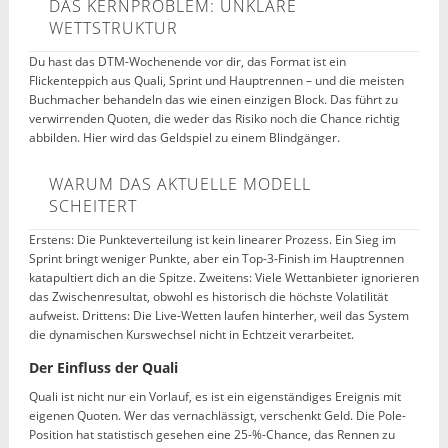
DAS KERNPROBLEM: UNKLARE
WETTSTRUKTUR
Du hast das DTM-Wochenende vor dir, das Format ist ein
Flickenteppich aus Quali, Sprint und Hauptrennen – und die meisten
Buchmacher behandeln das wie einen einzigen Block. Das führt zu
verwirrenden Quoten, die weder das Risiko noch die Chance richtig
abbilden. Hier wird das Geldspiel zu einem Blindgänger.
WARUM DAS AKTUELLE MODELL
SCHEITERT
Erstens: Die Punkteverteilung ist kein linearer Prozess. Ein Sieg im
Sprint bringt weniger Punkte, aber ein Top-3-Finish im Hauptrennen
katapultiert dich an die Spitze. Zweitens: Viele Wettanbieter ignorieren
das Zwischenresultat, obwohl es historisch die höchste Volatilität
aufweist. Drittens: Die Live-Wetten laufen hinterher, weil das System
die dynamischen Kurswechsel nicht in Echtzeit verarbeitet.
Der Einfluss der Quali
Quali ist nicht nur ein Vorlauf, es ist ein eigenständiges Ereignis mit
eigenen Quoten. Wer das vernachlässigt, verschenkt Geld. Die Pole-
Position hat statistisch gesehen eine 25-%-Chance, das Rennen zu