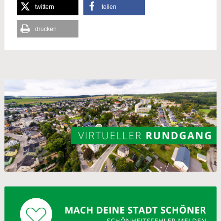
twittern
teilen
drucken