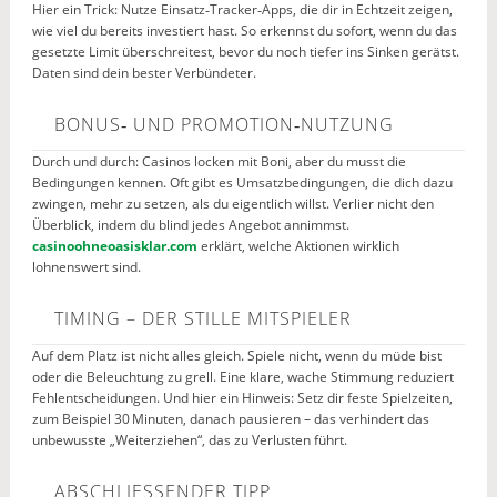
Hier ein Trick: Nutze Einsatz‑Tracker‑Apps, die dir in Echtzeit zeigen,
wie viel du bereits investiert hast. So erkennst du sofort, wenn du das
gesetzte Limit überschreitest, bevor du noch tiefer ins Sinken gerätst.
Daten sind dein bester Verbündeter.
BONUS‑ UND PROMOTION‑NUTZUNG
Durch und durch: Casinos locken mit Boni, aber du musst die
Bedingungen kennen. Oft gibt es Umsatzbedingungen, die dich dazu
zwingen, mehr zu setzen, als du eigentlich willst. Verlier nicht den
Überblick, indem du blind jedes Angebot annimmst.
casinoohneoasisklar.com
erklärt, welche Aktionen wirklich
lohnenswert sind.
TIMING – DER STILLE MITSPIELER
Auf dem Platz ist nicht alles gleich. Spiele nicht, wenn du müde bist
oder die Beleuchtung zu grell. Eine klare, wache Stimmung reduziert
Fehlentscheidungen. Und hier ein Hinweis: Setz dir feste Spielzeiten,
zum Beispiel 30 Minuten, danach pausieren – das verhindert das
unbewusste „Weiterziehen“, das zu Verlusten führt.
ABSCHLIESSENDER TIPP