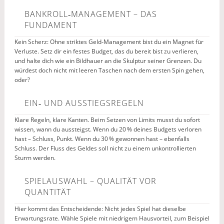
BANKROLL‑MANAGEMENT – DAS
FUNDAMENT
Kein Scherz: Ohne striktes Geld‑Management bist du ein Magnet für
Verluste. Setz dir ein festes Budget, das du bereit bist zu verlieren,
und halte dich wie ein Bildhauer an die Skulptur seiner Grenzen. Du
würdest doch nicht mit leeren Taschen nach dem ersten Spin gehen,
oder?
EIN‑ UND AUSSTIEGSREGELN
Klare Regeln, klare Kanten. Beim Setzen von Limits musst du sofort
wissen, wann du aussteigst. Wenn du 20 % deines Budgets verloren
hast – Schluss, Punkt. Wenn du 30 % gewonnen hast – ebenfalls
Schluss. Der Fluss des Geldes soll nicht zu einem unkontrollierten
Sturm werden.
SPIELAUSWAHL – QUALITÄT VOR
QUANTITÄT
Hier kommt das Entscheidende: Nicht jedes Spiel hat dieselbe
Erwartungsrate. Wähle Spiele mit niedrigem Hausvorteil, zum Beispiel