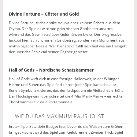
Divine Fortune – Götter und Gold
Divine Fortune ist das antike Äquivalent zu einem Schatz aus dem
Olymp. Der Spieler wird von griechischen Gottheiten umarmt,
während das Gewinnrad über Goldmünzen kreist. Der progressive
Jackpot hier ist nicht nur ein Geldbetrag, sondern ein Monument aus
mythologischer Poesie. Wer hier zockt, fühlt sich fast wie ein Halbgott,
der über das Schicksal seiner Gegner gebietet.
Hall of Gods – Nordische Schatzkammer
Hall of Gods wirft dich in eine frostige Hallenwelt, in der Wikinger-
Helme und Runen das Spielfeld zieren. Jeder Spin kann das alte
Runen‑Symbol aktivieren, das den Jackpot um ein Vielfaches erhöht.
Der Höchstgewinn überschreitet die 4‑Mio‑Mark-Marke – ein echter
Thor‑Hammer für dein Portemonnaie.
WIE DU DAS MAXIMUM RAUSHOLST
Erster Tipp: Setz dein Budget fest, bevor du die Walzen zum Glühen
bringst – sonst wird das Spiel zum Geldbrenner. Zweiter Trick: Spiel