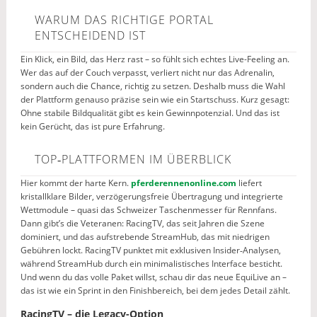
WARUM DAS RICHTIGE PORTAL
ENTSCHEIDEND IST
Ein Klick, ein Bild, das Herz rast – so fühlt sich echtes Live-Feeling an.
Wer das auf der Couch verpasst, verliert nicht nur das Adrenalin,
sondern auch die Chance, richtig zu setzen. Deshalb muss die Wahl
der Plattform genauso präzise sein wie ein Startschuss. Kurz gesagt:
Ohne stabile Bildqualität gibt es kein Gewinnpotenzial. Und das ist
kein Gerücht, das ist pure Erfahrung.
TOP‑PLATTFORMEN IM ÜBERBLICK
Hier kommt der harte Kern.
pferderennenonline.com
liefert
kristallklare Bilder, verzögerungsfreie Übertragung und integrierte
Wettmodule – quasi das Schweizer Taschenmesser für Rennfans.
Dann gibt’s die Veteranen: RacingTV, das seit Jahren die Szene
dominiert, und das aufstrebende StreamHub, das mit niedrigen
Gebühren lockt. RacingTV punktet mit exklusiven Insider‑Analysen,
während StreamHub durch ein minimalistisches Interface besticht.
Und wenn du das volle Paket willst, schau dir das neue EquiLive an –
das ist wie ein Sprint in den Finishbereich, bei dem jedes Detail zählt.
RacingTV – die Legacy-Option