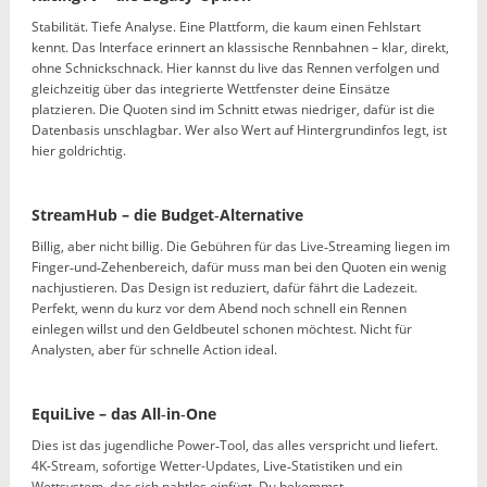
Stabilität. Tiefe Analyse. Eine Plattform, die kaum einen Fehlstart
kennt. Das Interface erinnert an klassische Rennbahnen – klar, direkt,
ohne Schnickschnack. Hier kannst du live das Rennen verfolgen und
gleichzeitig über das integrierte Wettfenster deine Einsätze
platzieren. Die Quoten sind im Schnitt etwas niedriger, dafür ist die
Datenbasis unschlagbar. Wer also Wert auf Hintergrundinfos legt, ist
hier goldrichtig.
StreamHub – die Budget‑Alternative
Billig, aber nicht billig. Die Gebühren für das Live‑Streaming liegen im
Finger‑und‑Zehenbereich, dafür muss man bei den Quoten ein wenig
nachjustieren. Das Design ist reduziert, dafür fährt die Ladezeit.
Perfekt, wenn du kurz vor dem Abend noch schnell ein Rennen
einlegen willst und den Geldbeutel schonen möchtest. Nicht für
Analysten, aber für schnelle Action ideal.
EquiLive – das All‑in‑One
Dies ist das jugendliche Power‑Tool, das alles verspricht und liefert.
4K-Stream, sofortige Wetter-Updates, Live‑Statistiken und ein
Wettsystem, das sich nahtlos einfügt. Du bekommst