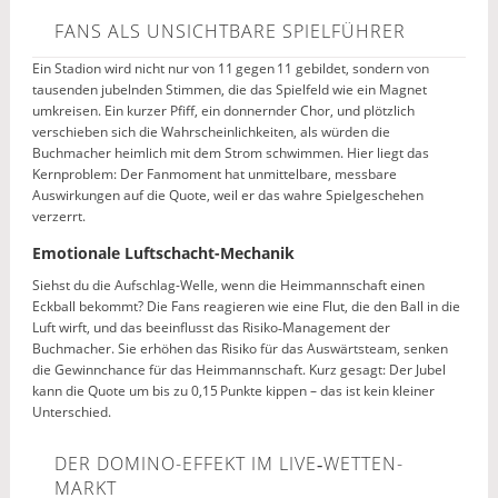
FANS ALS UNSICHTBARE SPIELFÜHRER
Ein Stadion wird nicht nur von 11 gegen 11 gebildet, sondern von
tausenden jubelnden Stimmen, die das Spielfeld wie ein Magnet
umkreisen. Ein kurzer Pfiff, ein donnernder Chor, und plötzlich
verschieben sich die Wahrscheinlichkeiten, als würden die
Buchmacher heimlich mit dem Strom schwimmen. Hier liegt das
Kernproblem: Der Fanmoment hat unmittelbare, messbare
Auswirkungen auf die Quote, weil er das wahre Spielgeschehen
verzerrt.
Emotionale Luftschacht-Mechanik
Siehst du die Aufschlag-Welle, wenn die Heimmannschaft einen
Eckball bekommt? Die Fans reagieren wie eine Flut, die den Ball in die
Luft wirft, und das beeinflusst das Risiko‑Management der
Buchmacher. Sie erhöhen das Risiko für das Auswärtsteam, senken
die Gewinnchance für das Heimmannschaft. Kurz gesagt: Der Jubel
kann die Quote um bis zu 0,15 Punkte kippen – das ist kein kleiner
Unterschied.
DER DOMINO-EFFEKT IM LIVE‑WETTEN-
MARKT