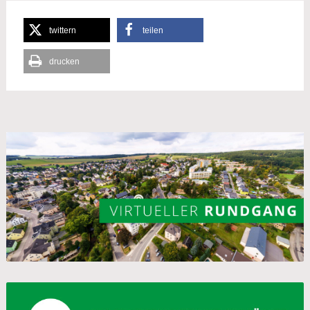
twittern
teilen
drucken