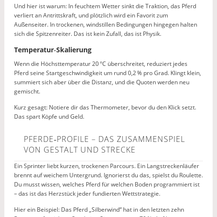
Und hier ist warum: In feuchtem Wetter sinkt die Traktion, das Pferd
verliert an Antrittskraft, und plötzlich wird ein Favorit zum
Außenseiter. In trockenen, windstillen Bedingungen hingegen halten
sich die Spitzenreiter. Das ist kein Zufall, das ist Physik.
Temperatur‑Skalierung
Wenn die Höchsttemperatur 20 °C überschreitet, reduziert jedes
Pferd seine Startgeschwindigkeit um rund 0,2 % pro Grad. Klingt klein,
summiert sich aber über die Distanz, und die Quoten werden neu
gemischt.
Kurz gesagt: Notiere dir das Thermometer, bevor du den Klick setzt.
Das spart Köpfe und Geld.
PFERDE‑PROFILE – DAS ZUSAMMENSPIEL
VON GESTALT UND STRECKE
Ein Sprinter liebt kurzen, trockenen Parcours. Ein Langstreckenläufer
brennt auf weichem Untergrund. Ignorierst du das, spielst du Roulette.
Du musst wissen, welches Pferd für welchen Boden programmiert ist
– das ist das Herzstück jeder fundierten Wettstrategie.
Hier ein Beispiel: Das Pferd „Silberwind“ hat in den letzten zehn