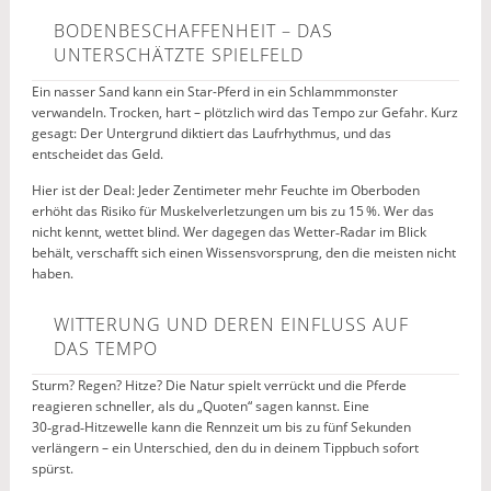
BODENBESCHAFFENHEIT – DAS
UNTERSCHÄTZTE SPIELFELD
Ein nasser Sand kann ein Star-Pferd in ein Schlammmonster
verwandeln. Trocken, hart – plötzlich wird das Tempo zur Gefahr. Kurz
gesagt: Der Untergrund diktiert das Laufrhythmus, und das
entscheidet das Geld.
Hier ist der Deal: Jeder Zentimeter mehr Feuchte im Oberboden
erhöht das Risiko für Muskelverletzungen um bis zu 15 %. Wer das
nicht kennt, wettet blind. Wer dagegen das Wetter‑Radar im Blick
behält, verschafft sich einen Wissensvorsprung, den die meisten nicht
haben.
WITTERUNG UND DEREN EINFLUSS AUF
DAS TEMPO
Sturm? Regen? Hitze? Die Natur spielt verrückt und die Pferde
reagieren schneller, als du „Quoten“ sagen kannst. Eine
30‑grad‑Hitzewelle kann die Rennzeit um bis zu fünf Sekunden
verlängern – ein Unterschied, den du in deinem Tippbuch sofort
spürst.