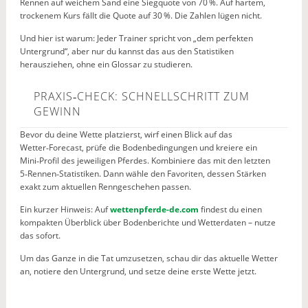
Rennen auf weichem Sand eine Siegquote von 70 %. Auf hartem,
trockenem Kurs fällt die Quote auf 30 %. Die Zahlen lügen nicht.
Und hier ist warum: Jeder Trainer spricht von „dem perfekten
Untergrund“, aber nur du kannst das aus den Statistiken
herausziehen, ohne ein Glossar zu studieren.
PRAXIS‑CHECK: SCHNELLSCHRITT ZUM
GEWINN
Bevor du deine Wette platzierst, wirf einen Blick auf das
Wetter‑Forecast, prüfe die Bodenbedingungen und kreiere ein
Mini‑Profil des jeweiligen Pferdes. Kombiniere das mit den letzten
5‑Rennen‑Statistiken. Dann wähle den Favoriten, dessen Stärken
exakt zum aktuellen Renngeschehen passen.
Ein kurzer Hinweis: Auf
wettenpferde-de.com
findest du einen
kompakten Überblick über Bodenberichte und Wetterdaten – nutze
das sofort.
Um das Ganze in die Tat umzusetzen, schau dir das aktuelle Wetter
an, notiere den Untergrund, und setze deine erste Wette jetzt.