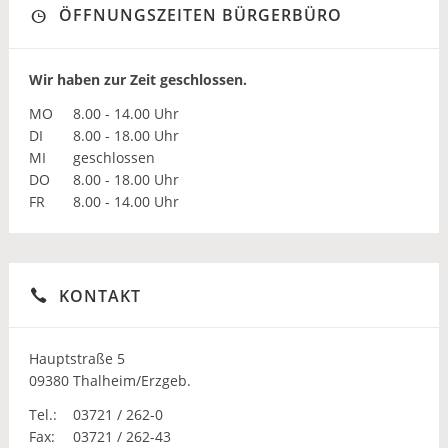
ÖFFNUNGSZEITEN BÜRGERBÜRO
Wir haben zur Zeit geschlossen.
MO
8.00 - 14.00 Uhr
DI
8.00 - 18.00 Uhr
MI
geschlossen
DO
8.00 - 18.00 Uhr
FR
8.00 - 14.00 Uhr
KONTAKT
Hauptstraße 5
09380 Thalheim/Erzgeb.
Tel.:
03721 / 262-0
Fax:
03721 / 262-43