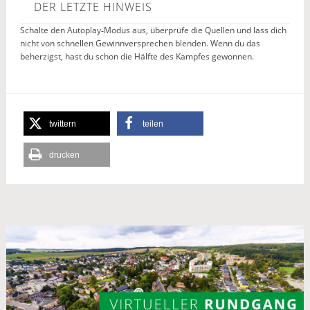
DER LETZTE HINWEIS
Schalte den Autoplay‑Modus aus, überprüfe die Quellen und lass dich
nicht von schnellen Gewinnversprechen blenden. Wenn du das
beherzigst, hast du schon die Hälfte des Kampfes gewonnen.
twittern
teilen
drucken