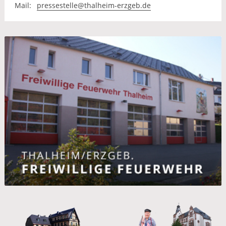
Mail:
pressestelle@thalheim-erzgeb.de