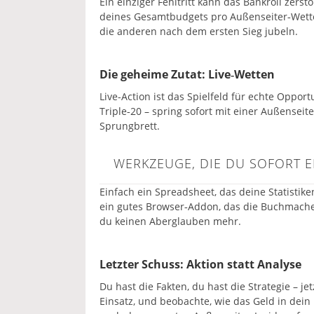
Ein einziger Fehltritt kann das Bankroll zers
deines Gesamtbudgets pro Außenseiter‑Wette. 
die anderen nach dem ersten Sieg jubeln.
Die geheime Zutat: Live‑Wetten
Live-Action ist das Spielfeld für echte Opport
Triple‑20 – spring sofort mit einer Außensei
Sprungbrett.
WERKZEUGE, DIE DU SOFORT E
Einfach ein Spreadsheet, das deine Statistik
ein gutes Browser‑Addon, das die Buchmache
du keinen Aberglauben mehr.
Letzter Schuss: Aktion statt Analyse
Du hast die Fakten, du hast die Strategie – jet
Einsatz, und beobachte, wie das Geld in dein