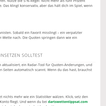
tören. Nutze die 5‑%‑Regel: Nicht mehr als fünf Prozent
Das klingt konservativ, aber das hält dich im Spiel, wenn
unisten. Sobald ein Favorit misslingt – ein verpatzter
ter‑Wette nach. Die Quoten springen dann wie ein
INSETZEN SOLLTEST
en aktualisiert, ein Radar‑Tool für Quoten‑Änderungen, und
r‑Seiten automatisch scannt. Wenn du das hast, brauchst
zt nichts mehr wie ein Statistiker wälzen. Klick, setz den
 Konto fliegt. Und wenn du bei
dartswettentippsat.com