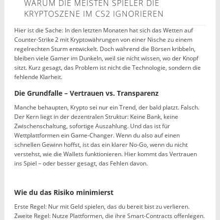
WARUM DIE MEISTEN SPIELER DIE
KRYPTOSZENE IM CS2 IGNORIEREN
Hier ist die Sache: In den letzten Monaten hat sich das Wetten auf
Counter-Strike 2 mit Kryptowährungen von einer Nische zu einem
regelrechten Sturm entwickelt. Doch während die Börsen kribbeln,
bleiben viele Gamer im Dunkeln, weil sie nicht wissen, wo der Knopf
sitzt. Kurz gesagt, das Problem ist nicht die Technologie, sondern die
fehlende Klarheit.
Die Grundfalle – Vertrauen vs. Transparenz
Manche behaupten, Krypto sei nur ein Trend, der bald platzt. Falsch.
Der Kern liegt in der dezentralen Struktur: Keine Bank, keine
Zwischenschaltung, sofortige Auszahlung. Und das ist für
Wettplattformen ein Game-Changer. Wenn du also auf einen
schnellen Gewinn hoffst, ist das ein klarer No-Go, wenn du nicht
verstehst, wie die Wallets funktionieren. Hier kommt das Vertrauen
ins Spiel – oder besser gesagt, das Fehlen davon.
Wie du das Risiko minimierst
Erste Regel: Nur mit Geld spielen, das du bereit bist zu verlieren.
Zweite Regel: Nutze Plattformen, die ihre Smart-Contracts offenlegen.