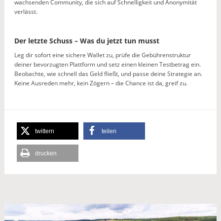
wachsenden Community, die sich auf Schnelligkeit und Anonymität
verlässt.
Der letzte Schuss – Was du jetzt tun musst
Leg dir sofort eine sichere Wallet zu, prüfe die Gebührenstruktur
deiner bevorzugten Plattform und setz einen kleinen Testbetrag ein.
Beobachte, wie schnell das Geld fließt, und passe deine Strategie an.
Keine Ausreden mehr, kein Zögern – die Chance ist da, greif zu.
twittern
teilen
drucken