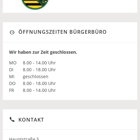
ÖFFNUNGSZEITEN BÜRGERBÜRO
Wir haben zur Zeit geschlossen.
MO
8.00 - 14.00 Uhr
DI
8.00 - 18.00 Uhr
MI
geschlossen
DO
8.00 - 18.00 Uhr
FR
8.00 - 14.00 Uhr
KONTAKT
Hauptstraße 5