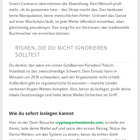
Smart-Contracts übernehmen die Abwicklung. Kein Mensch prüft
mehr, ob du gewonnen hast – das Skript macht das. Das bedeutet
keine Manipulation, keine menschlichen Fehler. Und weil das Ganze
auf einer Blockchain läuft, ist jede Wette öffentlich einsehbar, aber
gleichzeitig pseudonym. Das sorgt für ein Vertrauen, das traditionelle
Buchmacher nie erreichen können.
RISIKEN, DIE DU NICHT IGNORIEREN
SOLLTEST
Du denkst, das wäre ein reines Goldbarren-Paradies? Falsch.
Volatilität ist das zweischneidige Schwert: Dein Einsatz kann in
Minuten um 20 % schwanken, weil der Kryptomarkt nicht schläft.
Außerdem gibt es regulatorische Grauzonen – manche Länder
verbieten Krypto-Wetten komplett. Also, bevor du loslegst, prüfe deine
lokale Gesetzeslage und halte deine Wallet-Sicherheit im Griff.
Wie du sofort loslegen kannst
Hier ist der Deal: Besuche
cryptosportwettende.com
, erstelle ein
Konto, lade deine Wallet auf und setze den ersten Betrag. Nutze die
Demo-Wetten, um das System zu testen, bevor du echtes Geld