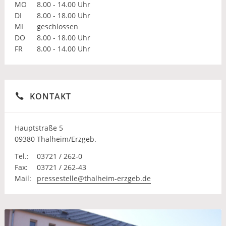
MO
8.00 - 14.00 Uhr
DI
8.00 - 18.00 Uhr
MI
geschlossen
DO
8.00 - 18.00 Uhr
FR
8.00 - 14.00 Uhr
KONTAKT
Hauptstraße 5
09380 Thalheim/Erzgeb.
Tel.:
03721 / 262-0
Fax:
03721 / 262-43
Mail:
pressestelle@thalheim-erzgeb.de