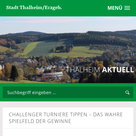
Stadt Thalheim/Erzgeb.
MENÜ
THALHEIM
AKTUELL
CHALLENGER TURNIERE TIPPEN – DAS WAHRE
SPIELFELD DER GEWINNE