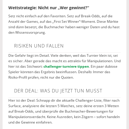
Wettstrategie: Nicht nur „Wer gewinnt?“
Setz nicht einfach auf den Favoriten. Setz auf Break-Odds, auf die
Anzahl der Games, auf das „First Set Winner“-Moment. Diese Märkte
sind dünn besetzt, die Buchmacher haben weniger Daten und du hast
den Wissensvorsprung.
RISIKEN UND FALLEN
Die Gefahr liegt im Detail. Viele denken, weil das Turnier klein ist, sei
es sicher. Aber gerade das macht es attraktiv für Manipulationen. Und
hier ist das Stichwort:
challenger turniere tippen
. Ein paar dubiose
Spieler könnten das Ergebnis beeinflussen. Deshalb: Immer das
Risiko-Profil prüfen, nicht nur die Quoten.
DER DEAL: WAS DU JETZT TUN MUSST
Hier ist der Deal: Schnapp dir die aktuelle Challenger-Liste, filter nach
Surface, analysiere die letzten 5 Matches, setz deine ersten 3 Wetten
auf Break-Odds, und überprüfe die Buchmacher-Bewertungen für
Manipulationsverdacht. Keine Ausreden, kein Zögern – sofort handeln
und die Gewinne einfahren.