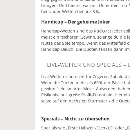
bringen. Und hier ist warum: Unter den Top
bei Under‑Wetten bei nur 3 %.
Handicap – Der geheime Joker
Handicap-Wetten sind das Rückgrat jeder solid
meist ein “sicherer” Gewinn, solange du die le
Nutze das Spieltempo. Wenn das Mittelfeld de
Handicap‑Bauch. Die Quoten tanzen dann im
LIVE‑WETTEN UND SPECIALS –
Live-Wetten sind nicht für Zögerer. Sobald di
Wenn die Türken mehr als 60 % der Pässe halt
gewinnt“ ein smarter Move. Außerdem haben 
Risikoniveaus große Profit‑Potentiale. Hier ei
setze auf den nächsten Sturmstar – die Quo
Specials – Nicht zu übersehen
Specials wie „Erste Halbzeit-Over‑1,5“ oder „