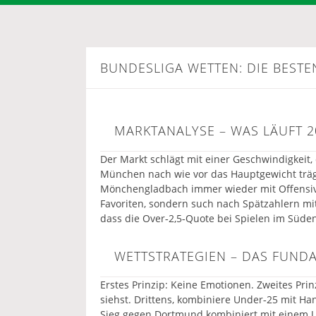
BUNDESLIGA WETTEN: DIE BESTEN
MARKTANALYSE – WAS LÄUFT 2
Der Markt schlägt mit einer Geschwindigkeit
München nach wie vor das Hauptgewicht träg
Mönchengladbach immer wieder mit Offensivpo
Favoriten, sondern such nach Spätzahlern mit 
dass die Over‑2,5‑Quote bei Spielen im Süden
WETTSTRATEGIEN – DAS FUND
Erstes Prinzip: Keine Emotionen. Zweites Pri
siehst. Drittens, kombiniere Under‑25 mit Ha
Sieg gegen Dortmund kombiniert mit einem U