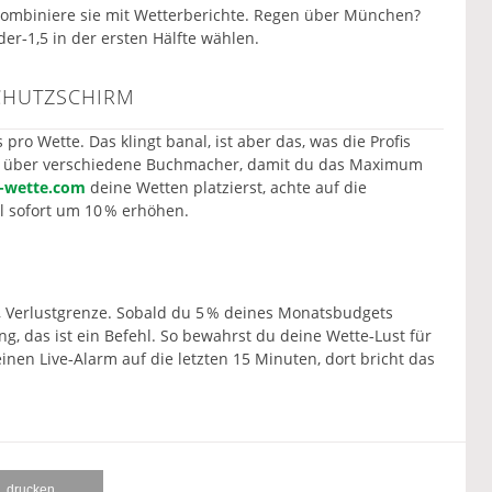
Kombiniere sie mit Wetterberichte. Regen über München?
der‑1,5 in der ersten Hälfte wählen.
CHUTZSCHIRM
ro Wette. Das klingt banal, ist aber das, was die Profis
ätze über verschiedene Buchmacher, damit du das Maximum
a-wette.com
deine Wetten platzierst, achte auf die
l sofort um 10 % erhöhen.
t, Verlustgrenze. Sobald du 5 % deines Monatsbudgets
ng, das ist ein Befehl. So bewahrst du deine Wette‑Lust für
inen Live‑Alarm auf die letzten 15 Minuten, dort bricht das
drucken