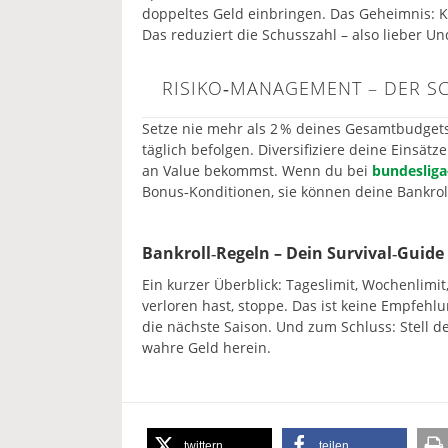
doppeltes Geld einbringen. Das Geheimnis: 
Das reduziert die Schusszahl – also lieber Un
RISIKO‑MANAGEMENT – DER S
Setze nie mehr als 2 % deines Gesamtbudgets p
täglich befolgen. Diversifiziere deine Eins
an Value bekommst. Wenn du bei
bundeslig
Bonus‑Konditionen, sie können deine Bankrol
Bankroll‑Regeln – Dein Survival‑Guide
Ein kurzer Überblick: Tageslimit, Wochenlimi
verloren hast, stoppe. Das ist keine Empfehlu
die nächste Saison. Und zum Schluss: Stell de
wahre Geld herein.
twittern
teilen