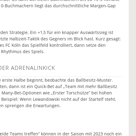
‑10‑Buchmachern liegt das durchschnittliche Margen‑Gap
en Strategie. Ein +1,5 für ein knapper Auswärtssieg ist
tzte Halbzeit‑Taktik des Gegners im Blick hast. Kurz gesagt:
s FC Köln das Spielfeld kontrolliert, dann setze den
 Rhythmus des Spiels.
 DER ADRENALINKICK
e erste Halbe beginnt, beobachte das Ballbesitz‑Muster.
en, dann ist ein Quick‑Bet auf „Team mit mehr Ballbesitz
Many‑Bet‑Optionen wie „Erster Torschütze“ bei hohen
n Beispiel: Wenn Lewandowski nicht auf der Startelf steht,
ten sprengen die Erwartungen.
Beide Teams treffen“ können in der Saison mit 2023 noch ein