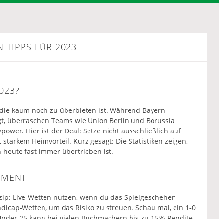
 TIPPS FÜR 2023
023?
, die kaum noch zu überbieten ist. Während Bayern
t, überraschen Teams wie Union Berlin und Borussia
wer. Hier ist der Deal: Setze nicht ausschließlich auf
starkem Heimvorteil. Kurz gesagt: Die Statistiken zeigen,
 heute fast immer übertrieben ist.
AMENT
nzip: Live-Wetten nutzen, wenn du das Spielgeschehen
ndicap-Wetten, um das Risiko zu streuen. Schau mal, ein 1‑0
nder‑25 kann bei vielen Buchmachern bis zu 15 % Rendite