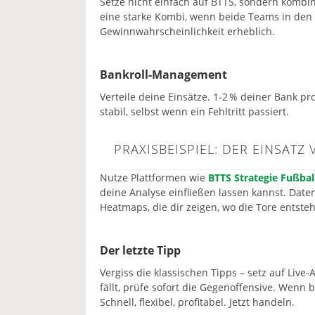
Setze nicht einfach auf BTTS, sondern kombin
eine starke Kombi, wenn beide Teams in den l
Gewinnwahrscheinlichkeit erheblich.
Bankroll-Management
Verteile deine Einsätze. 1-2 % deiner Bank pr
stabil, selbst wenn ein Fehltritt passiert.
PRAXISBEISPIEL: DER EINSAT
Nutze Plattformen wie
BTTS Strategie Fußbal
deine Analyse einfließen lassen kannst. Dat
Heatmaps, die dir zeigen, wo die Tore entste
Der letzte Tipp
Vergiss die klassischen Tipps – setz auf Live
fällt, prüfe sofort die Gegenoffensive. Wenn
Schnell, flexibel, profitabel. Jetzt handeln.