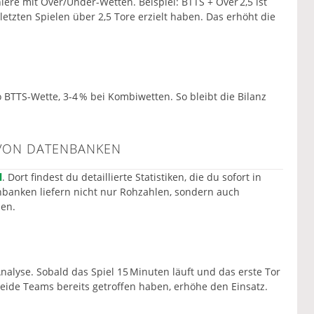
iere mit Over/Under-Wetten. Beispiel: BTTS + Over 2,5 ist
etzten Spielen über 2,5 Tore erzielt haben. Das erhöht die
o BTTS-Wette, 3-4 % bei Kombiwetten. So bleibt die Bilanz
Z VON DATENBANKEN
l
. Dort findest du detaillierte Statistiken, die du sofort in
enbanken liefern nicht nur Rohzahlen, sondern auch
hen.
-Analyse. Sobald das Spiel 15 Minuten läuft und das erste Tor
 beide Teams bereits getroffen haben, erhöhe den Einsatz.