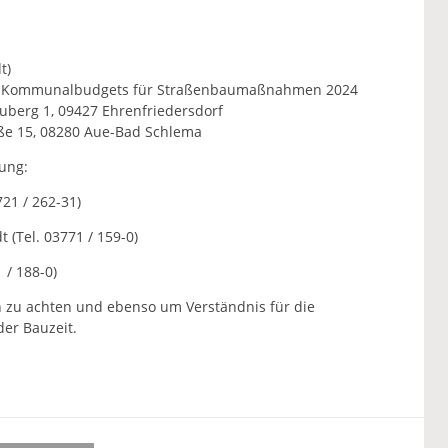
t)
es Kommunalbudgets für Straßenbaumaßnahmen 2024
erg 1, 09427 Ehrenfriedersdorf
ße 15, 08280 Aue-Bad Schlema
ung:
21 / 262-31)
 (Tel. 03771 / 159-0)
 / 188-0)
en zu achten und ebenso um Verständnis für die
er Bauzeit.