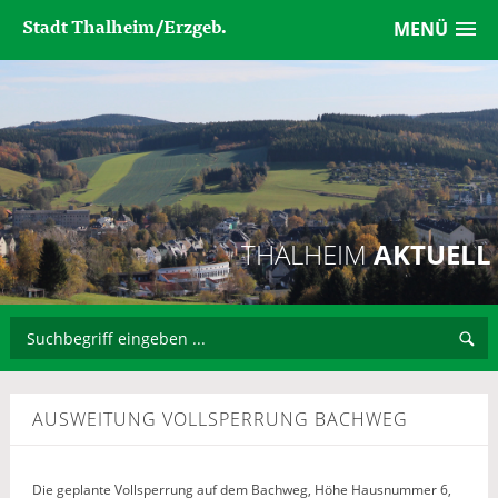
Stadt Thalheim/Erzgeb.
MENÜ
THALHEIM
AKTUELL
AUSWEITUNG VOLLSPERRUNG BACHWEG
Die geplante Vollsperrung auf dem Bachweg, Höhe Hausnummer 6,