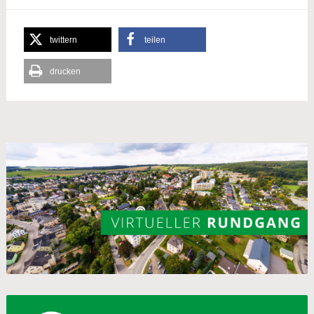
twittern
teilen
drucken