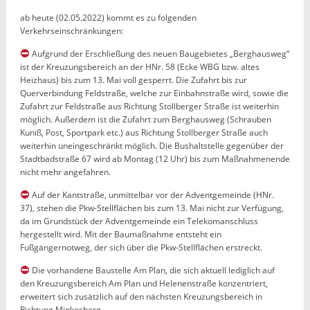
ab heute (02.05.2022) kommt es zu folgenden
Verkehrseinschränkungen:
Aufgrund der Erschließung des neuen Baugebietes „Berghausweg“
ist der Kreuzungsbereich an der HNr. 58 (Ecke WBG bzw. altes
Heizhaus) bis zum 13. Mai voll gesperrt. Die Zufahrt bis zur
Querverbindung Feldstraße, welche zur Einbahnstraße wird, sowie die
Zufahrt zur Feldstraße aus Richtung Stollberger Straße ist weiterhin
möglich. Außerdem ist die Zufahrt zum Berghausweg (Schrauben
Kuniß, Post, Sportpark etc.) aus Richtung Stollberger Straße auch
weiterhin uneingeschränkt möglich. Die Bushaltstelle gegenüber der
Stadtbadstraße 67 wird ab Montag (12 Uhr) bis zum Maßnahmenende
nicht mehr angefahren.
Auf der Kantstraße, unmittelbar vor der Adventgemeinde (HNr.
37), stehen die Pkw-Stellflächen bis zum 13. Mai nicht zur Verfügung,
da im Grundstück der Adventgemeinde ein Telekomanschluss
hergestellt wird. Mit der Baumaßnahme entsteht ein
Fußgängernotweg, der sich über die Pkw-Stellflächen erstreckt.
Die vorhandene Baustelle Am Plan, die sich aktuell lediglich auf
den Kreuzungsbereich Am Plan und Helenenstraße konzentriert,
erweitert sich zusätzlich auf den nächsten Kreuzungsbereich in
Richtung Minkosberg.