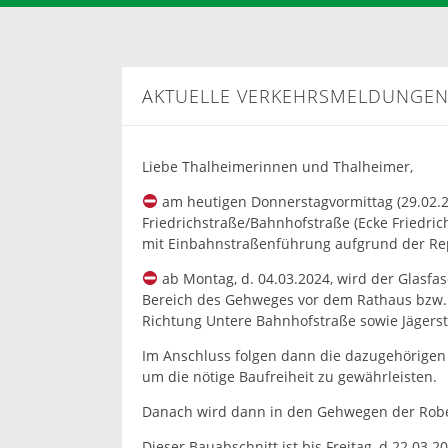
AKTUELLE VERKEHRSMELDUNGE
Liebe Thalheimerinnen und Thalheimer,
am heutigen Donnerstagvormittag (29.02.
Friedrichstraße/Bahnhofstraße (Ecke Friedri
mit Einbahnstraßenführung aufgrund der Rep
ab Montag, d. 04.03.2024, wird der Glasfa
Bereich des Gehweges vor dem Rathaus bzw. 
Richtung Untere Bahnhofstraße sowie Jägers
Im Anschluss folgen dann die dazugehörigen
um die nötige Baufreiheit zu gewährleisten.
Danach wird dann in den Gehwegen der Robert
Dieser Bauabschnitt ist bis Freitag, d 22.0