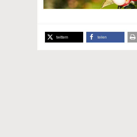
twittern
teilen