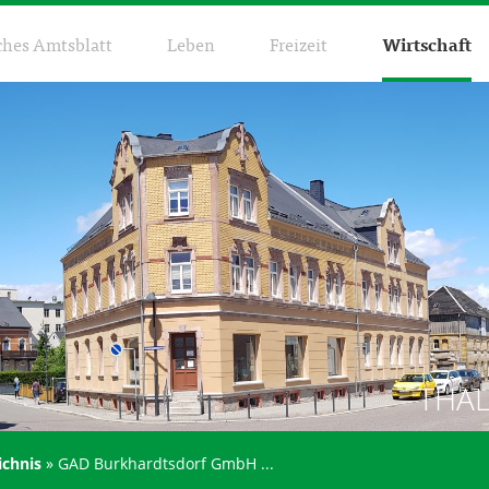
ches Amtsblatt
Leben
Freizeit
Wirtschaft
THA
ichnis
»
GAD Burkhardtsdorf GmbH ...